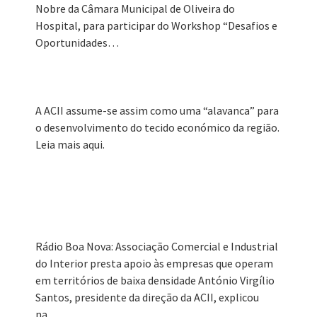
Nobre da Câmara Municipal de Oliveira do
Formação Gratuita
Hospital, para participar do Workshop “Desafios e
Oportunidades…
Concursos
Notícias
Ligações úteis
A ACII assume-se assim como uma “alavanca” para
o desenvolvimento do tecido económico da região.
Contactos
Leia mais aqui.
Serviços
Rádio Boa Nova: Associação Comercial e Industrial
do Interior presta apoio às empresas que operam
em territórios de baixa densidade António Virgílio
Santos, presidente da direção da ACII, explicou
na…