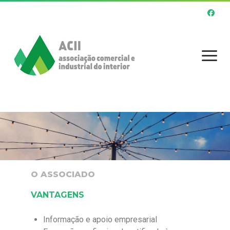
Início
A Associação
Atividades
Serviços
O ASSOCIADO
VANTAGENS
O Associado
Apoios e Incentivos
Informação e apoio empresarial