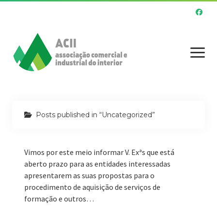
Início
Posts published in “Uncategorized”
A Associação
Atividades
Vimos por este meio informar V. Exªs que está
aberto prazo para as entidades interessadas
Serviços
apresentarem as suas propostas para o
O Associado
procedimento de aquisição de serviços de
formação e outros…
Apoios e Incentivos